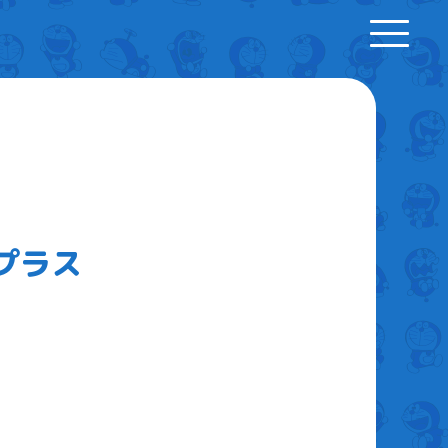
toggle
navigation
プラス