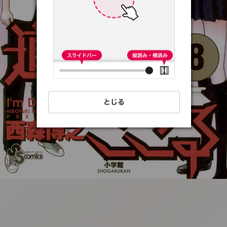
:692.15.692.08:t-
vnqp.lunrzsdszk.vn.oi