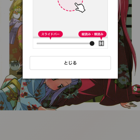
:692.15.692.30:t-
vnqp.lunrzsdszk.vn.oi