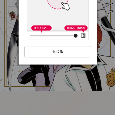
:692.15.692.39:t-
vnqp.lunrzsdszk.vn.oi