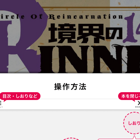
:692.15.692.975:t-vnqp.lunrzsdszk.vn.oi