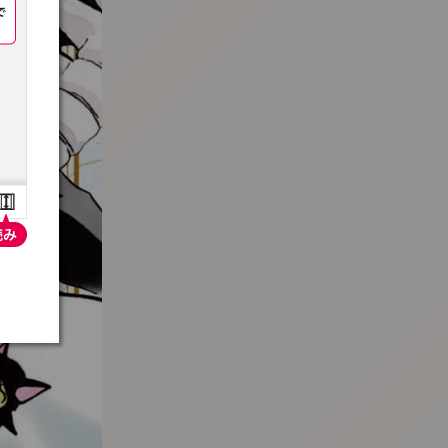
:692.15.692.975:t-vnqp.lunrzsdszk.vn.oi