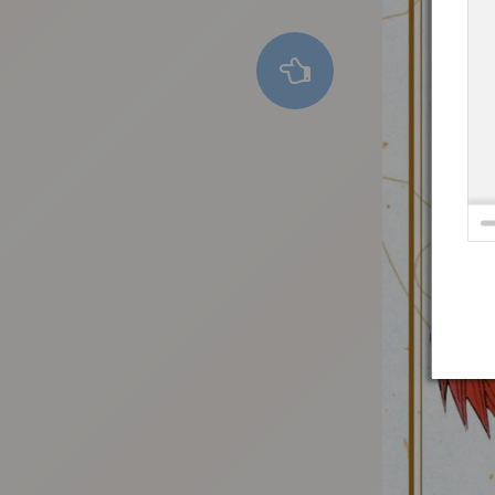
:692.15.692.975:t-vnqp.lunrzsdszk.vn.oi