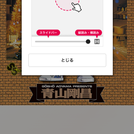
:692.15.692.27:t-
vnqp.lunrzsdszk.vn.oi