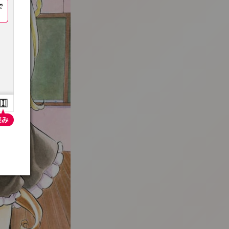
:692.15.692.54:t-vnqp.lunrzsdszk.vn.oi