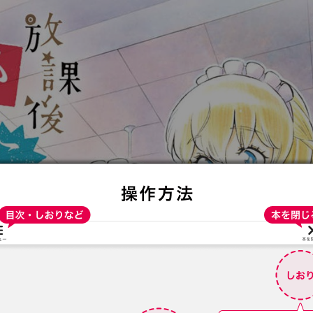
:692.15.692.54:t-vnqp.lunrzsdszk.vn.oi