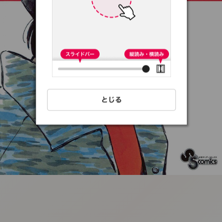
:692.15.692.44:t-
vnqp.lunrzsdszk.vn.oi