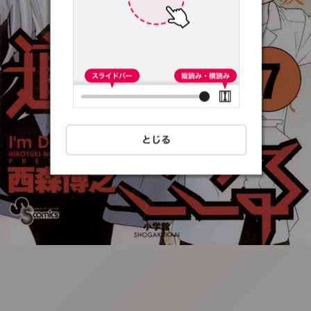
:692.15.692.46:t-
vnqp.lunrzsdszk.vn.oi