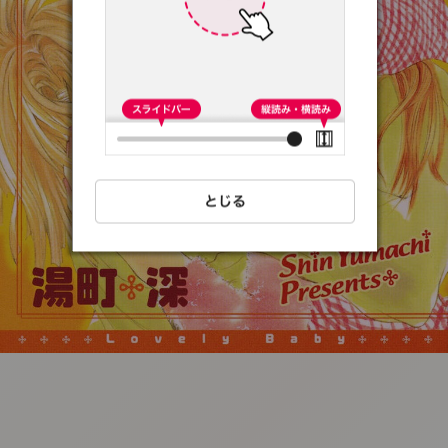
:692.15.692.35:t-
vnqp.lunrzsdszk.vn.oi