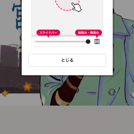
:692.15.692.72:t-
vnqp.lunrzsdszk.vn.oi