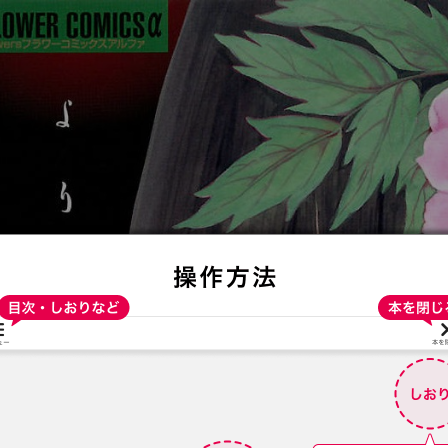
:692.15.692.29:t-vnqp.lunrzsdszk.vn.oi