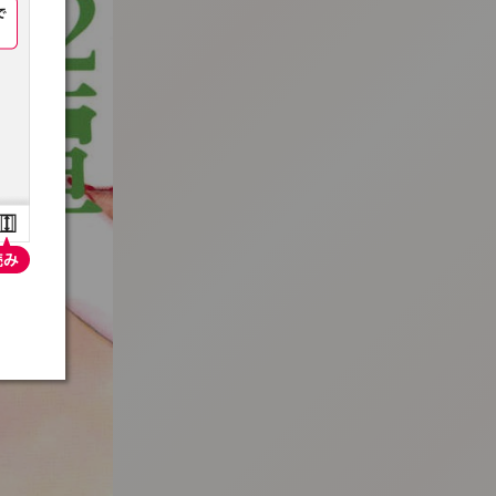
:692.15.692.29:t-vnqp.lunrzsdszk.vn.oi