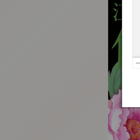
:692.15.692.29:t-vnqp.lunrzsdszk.vn.oi