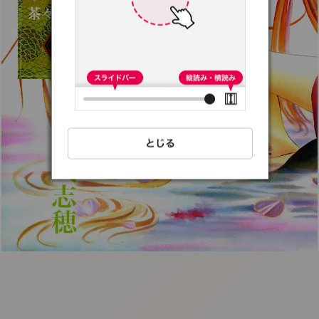
:692.15.691.57:t-
vnqp.lunrzsdszk.vn.oi