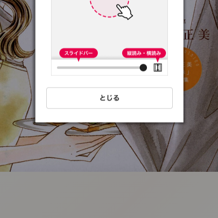
:692.15.691.65:t-
vnqp.lunrzsdszk.vn.oi