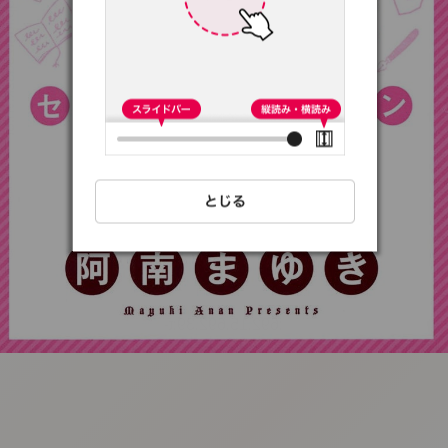
:692.15.692.39:t-
vnqp.lunrzsdszk.vn.oi