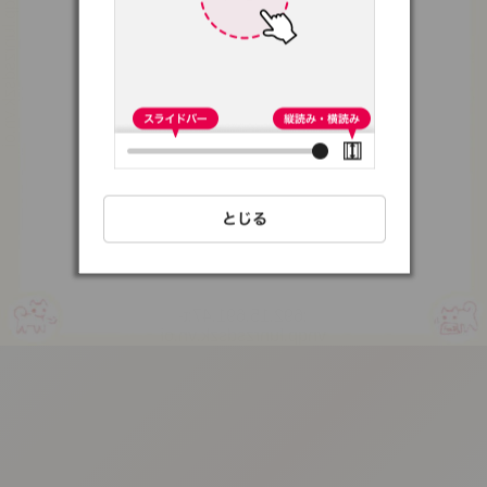
:692.15.691.47:t-
vnqp.lunrzsdszk.vn.oi