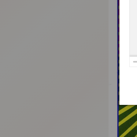
:692.15.692.661:t-vnqp.lunrzsdszk.vn.oi