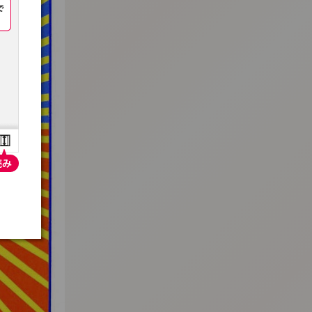
:692.15.692.661:t-vnqp.lunrzsdszk.vn.oi