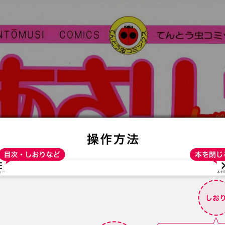
:692.15.692.661:t-vnqp.lunrzsdszk.vn.oi