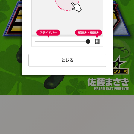
:692.15.691.63:t-
vnqp.lunrzsdszk.vn.oi