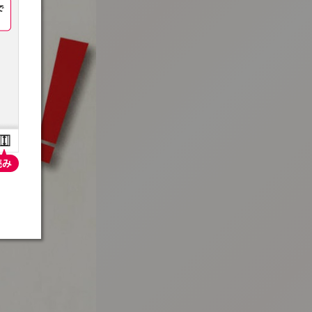
:692.15.692.992:t-vnqp.lunrzsdszk.vn.oi