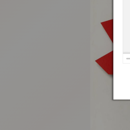
:692.15.692.992:t-vnqp.lunrzsdszk.vn.oi