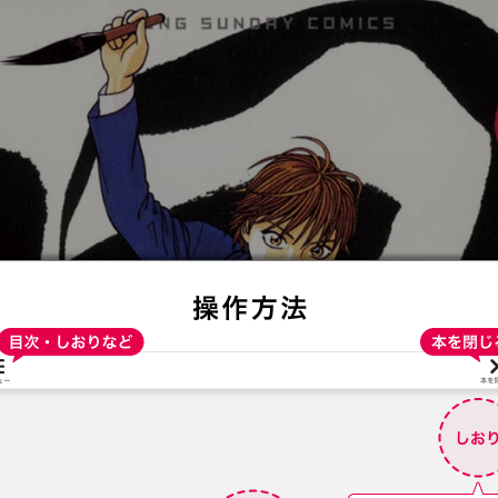
:692.15.692.992:t-vnqp.lunrzsdszk.vn.oi