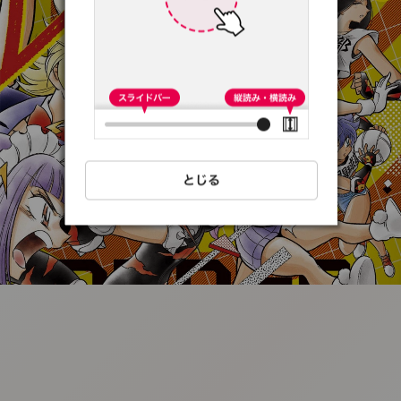
:692.15.692.1:t-
vnqp.lunrzsdszk.vn.oi