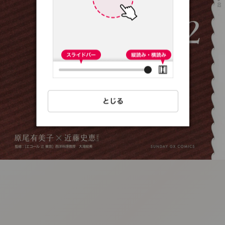
:692.15.692.77:t-
vnqp.lunrzsdszk.vn.oi