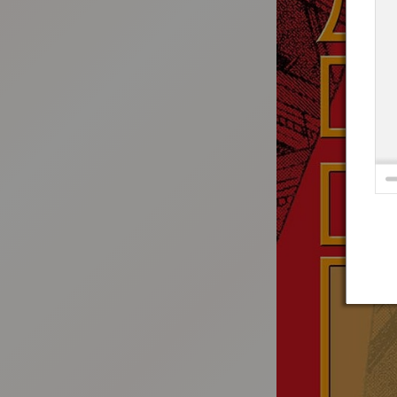
:692.15.691.936:t-vnqp.lunrzsdszk.vn.oi