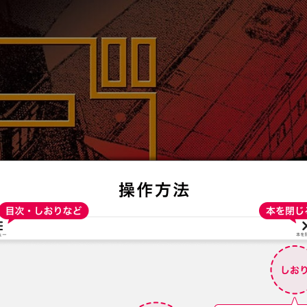
:692.15.691.936:t-vnqp.lunrzsdszk.vn.oi