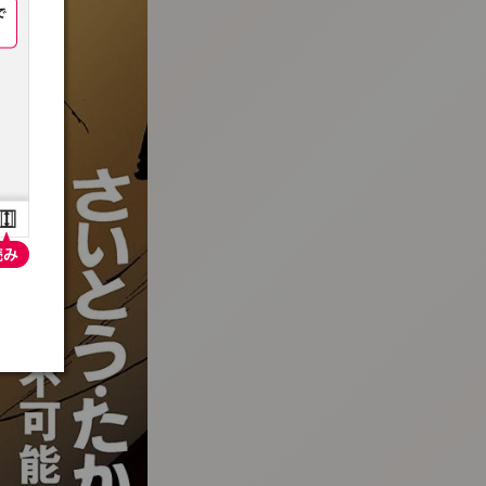
:692.15.691.936:t-vnqp.lunrzsdszk.vn.oi