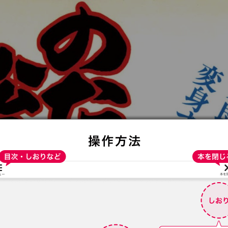
:692.15.691.91:t-vnqp.lunrzsdszk.vn.oi