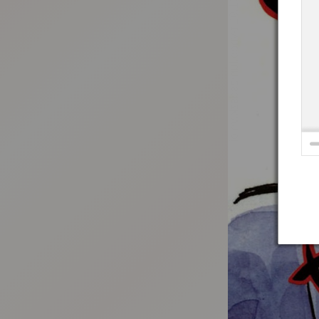
:692.15.691.91:t-vnqp.lunrzsdszk.vn.oi