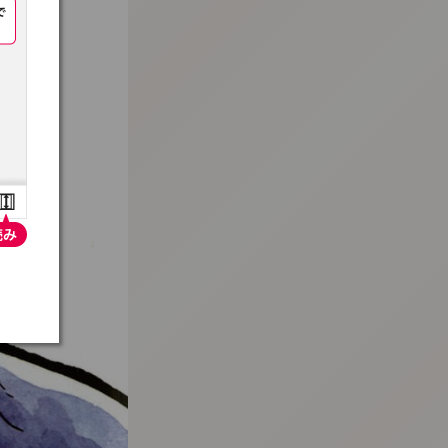
:692.15.691.91:t-vnqp.lunrzsdszk.vn.oi