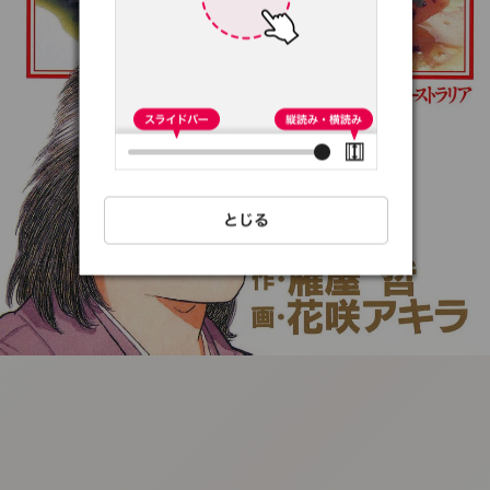
:692.15.692.65:t-
vnqp.lunrzsdszk.vn.oi