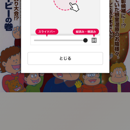
:692.15.692.65:t-
vnqp.lunrzsdszk.vn.oi