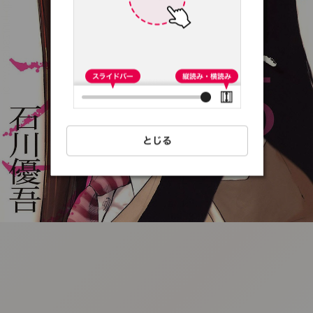
:692.15.691.65:t-
vnqp.lunrzsdszk.vn.oi