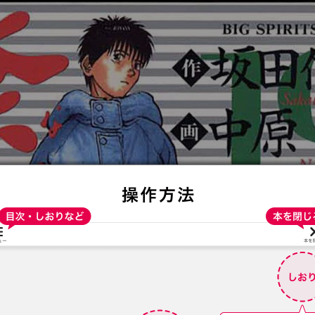
:692.15.692.25:t-vnqp.lunrzsdszk.vn.oi