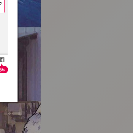
:692.15.692.25:t-vnqp.lunrzsdszk.vn.oi