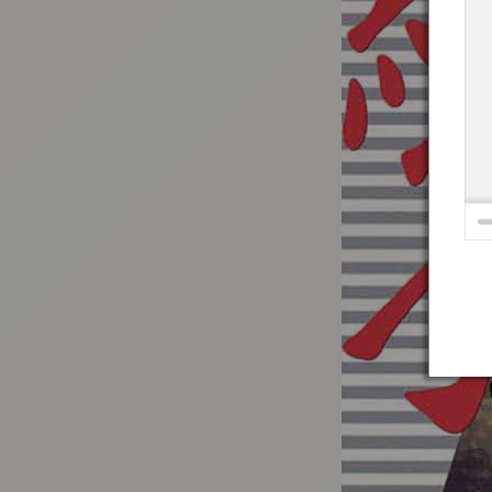
:692.15.692.25:t-vnqp.lunrzsdszk.vn.oi