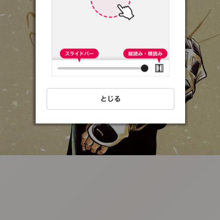
:692.15.691.42:t-
vnqp.lunrzsdszk.vn.oi