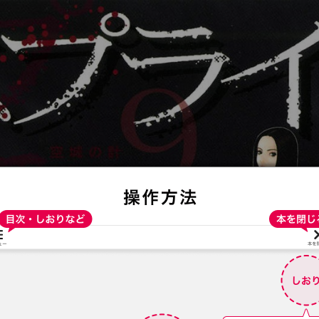
:692.15.692.695:t-vnqp.lunrzsdszk.vn.oi