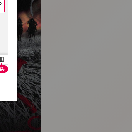
:692.15.692.695:t-vnqp.lunrzsdszk.vn.oi