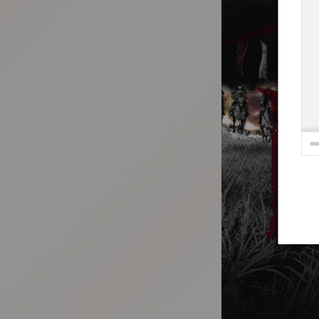
:692.15.692.695:t-vnqp.lunrzsdszk.vn.oi