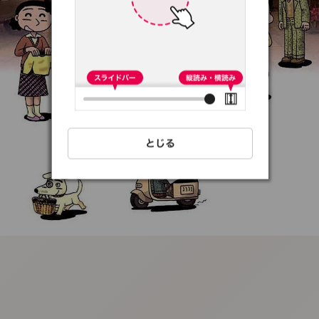
:692.15.692.91:t-
vnqp.lunrzsdszk.vn.oi