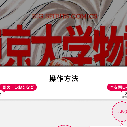
:692.15.692.916:t-vnqp.lunrzsdszk.vn.oi