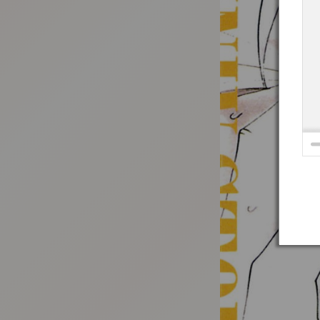
:692.15.692.916:t-vnqp.lunrzsdszk.vn.oi