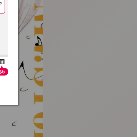
:692.15.692.916:t-vnqp.lunrzsdszk.vn.oi