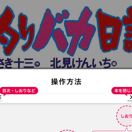
:692.15.691.34:t-vnqp.lunrzsdszk.vn.oi