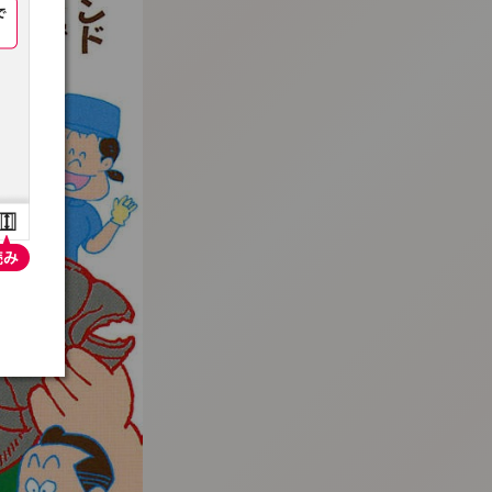
:692.15.691.34:t-vnqp.lunrzsdszk.vn.oi