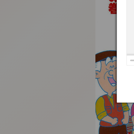
:692.15.691.34:t-vnqp.lunrzsdszk.vn.oi