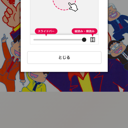
:692.15.692.78:t-
vnqp.lunrzsdszk.vn.oi