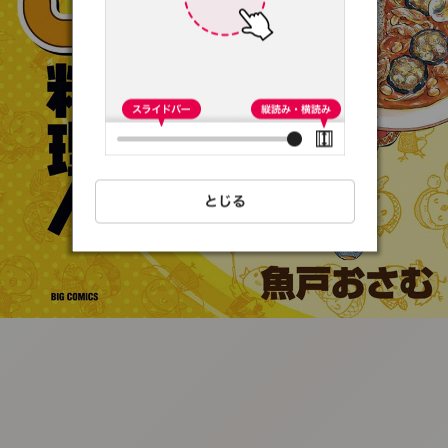
:692.15.692.08:t-
vnqp.lunrzsdszk.vn.oi