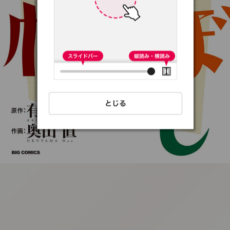
:692.15.692.18:t-
vnqp.lunrzsdszk.vn.oi