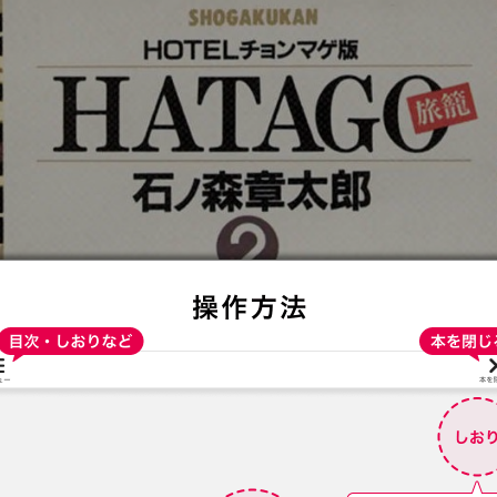
:692.15.692.650:t-vnqp.lunrzsdszk.vn.oi