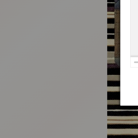
:692.15.692.650:t-vnqp.lunrzsdszk.vn.oi