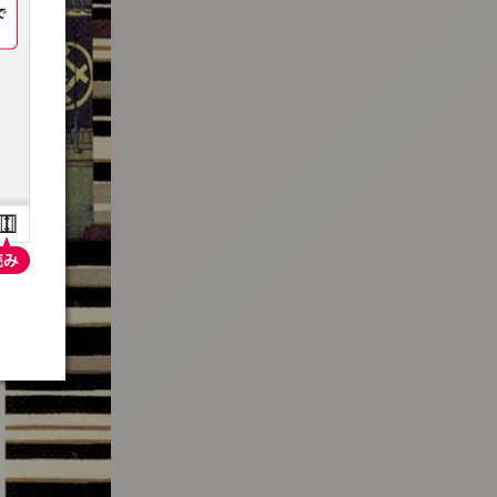
:692.15.692.650:t-vnqp.lunrzsdszk.vn.oi