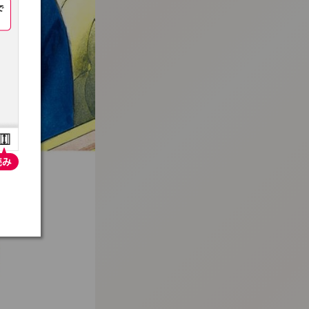
:692.15.692.950:t-vnqp.lunrzsdszk.vn.oi