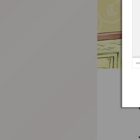
:692.15.692.950:t-vnqp.lunrzsdszk.vn.oi