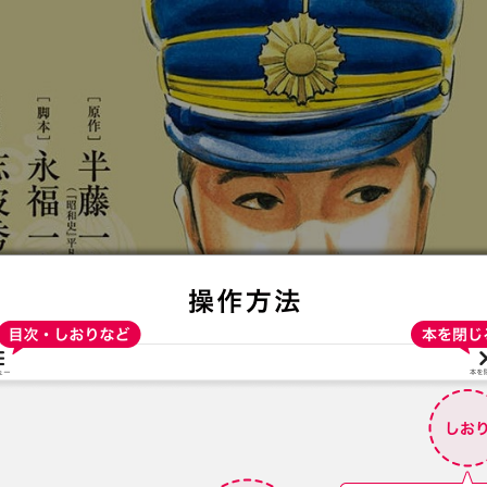
:692.15.692.950:t-vnqp.lunrzsdszk.vn.oi