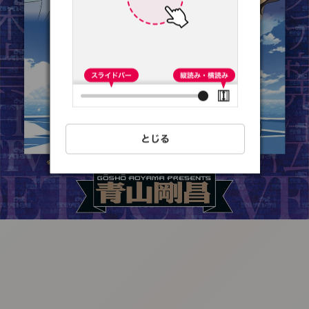
:692.15.692.50:t-
vnqp.lunrzsdszk.vn.oi