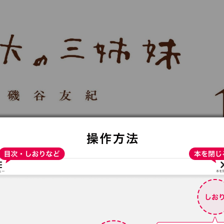
:692.15.692.940:t-vnqp.lunrzsdszk.vn.oi