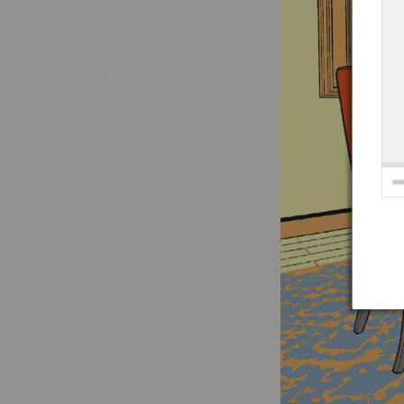
:692.15.692.940:t-vnqp.lunrzsdszk.vn.oi