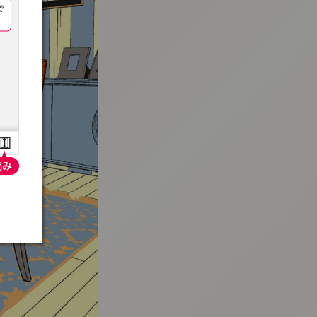
:692.15.692.940:t-vnqp.lunrzsdszk.vn.oi