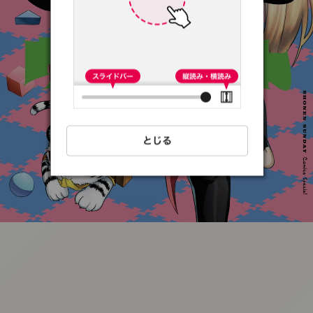
:692.15.692.64:t-
vnqp.lunrzsdszk.vn.oi