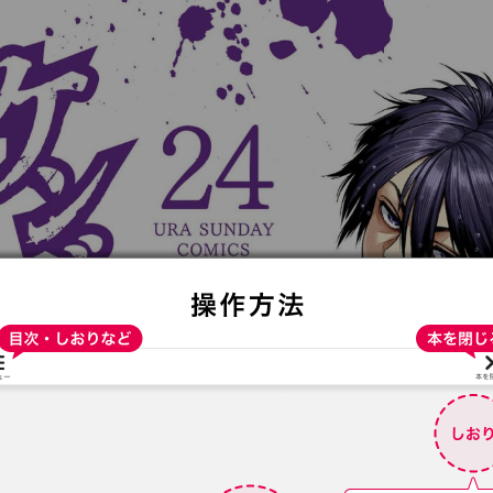
:692.15.691.34:t-vnqp.lunrzsdszk.vn.oi