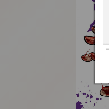
:692.15.691.34:t-vnqp.lunrzsdszk.vn.oi