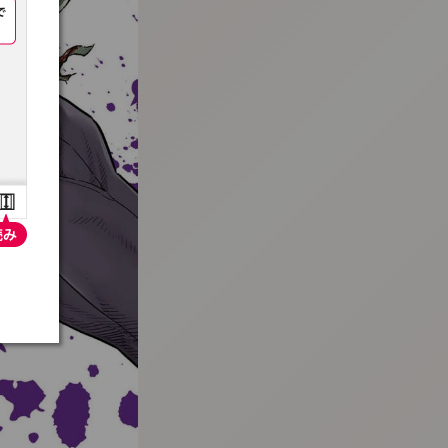
:692.15.691.34:t-vnqp.lunrzsdszk.vn.oi