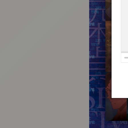
:692.15.692.659:t-vnqp.lunrzsdszk.vn.oi