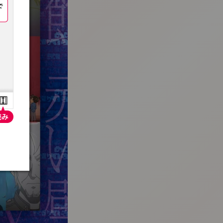
:692.15.692.659:t-vnqp.lunrzsdszk.vn.oi