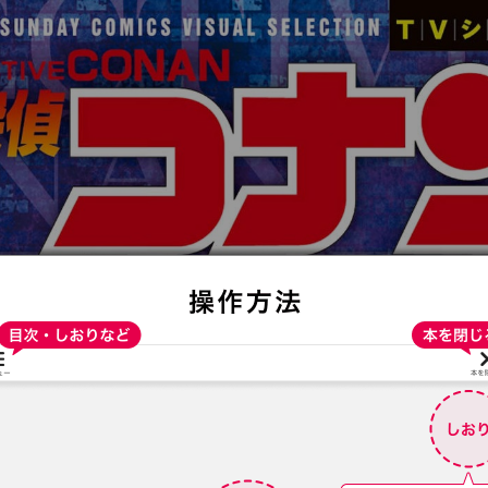
:692.15.692.659:t-vnqp.lunrzsdszk.vn.oi