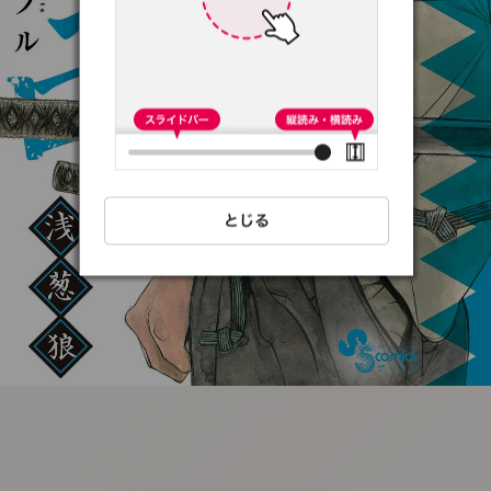
:692.15.692.65:t-
vnqp.lunrzsdszk.vn.oi