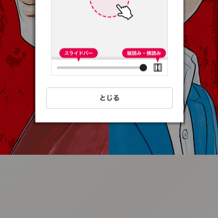
:692.15.692.2:t-
vnqp.lunrzsdszk.vn.oi