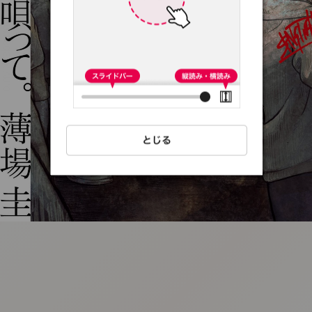
:692.15.692.16:t-
vnqp.lunrzsdszk.vn.oi