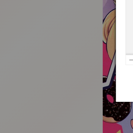
:692.15.692.26:t-vnqp.lunrzsdszk.vn.oi