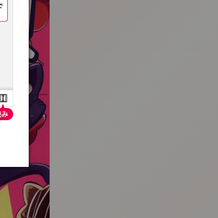
:692.15.692.26:t-vnqp.lunrzsdszk.vn.oi