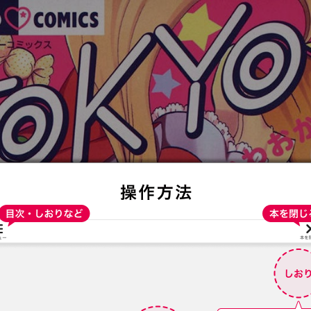
:692.15.692.26:t-vnqp.lunrzsdszk.vn.oi