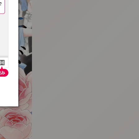
:692.15.691.27:t-vnqp.lunrzsdszk.vn.oi