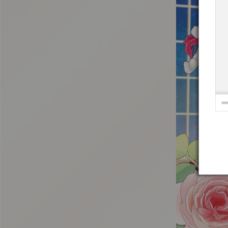
:692.15.691.27:t-vnqp.lunrzsdszk.vn.oi