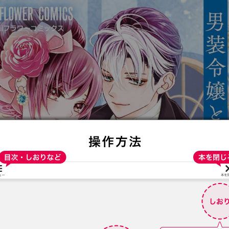
:692.15.691.27:t-vnqp.lunrzsdszk.vn.oi