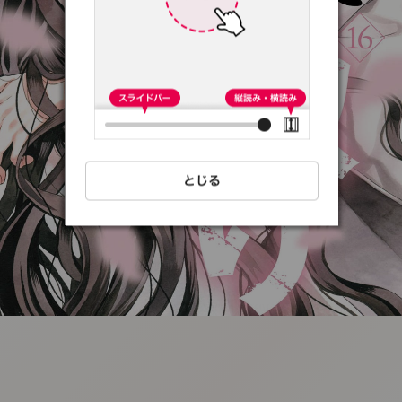
:692.15.692.3:t-
vnqp.lunrzsdszk.vn.oi