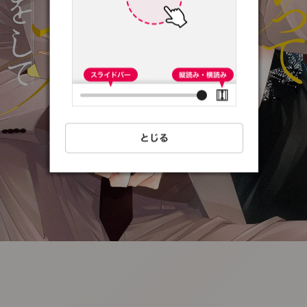
:692.15.692.46:t-
vnqp.lunrzsdszk.vn.oi