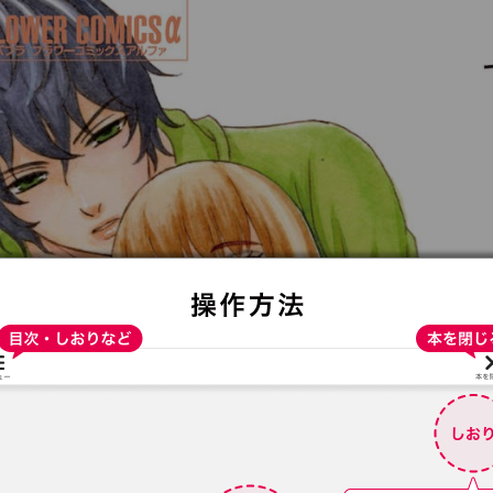
:692.15.692.637:t-vnqp.lunrzsdszk.vn.oi