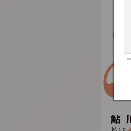
:692.15.692.637:t-vnqp.lunrzsdszk.vn.oi