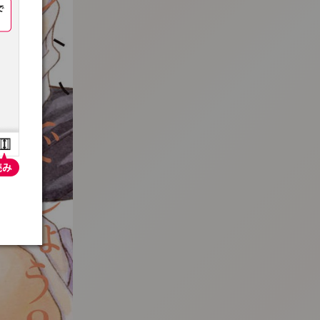
:692.15.692.637:t-vnqp.lunrzsdszk.vn.oi